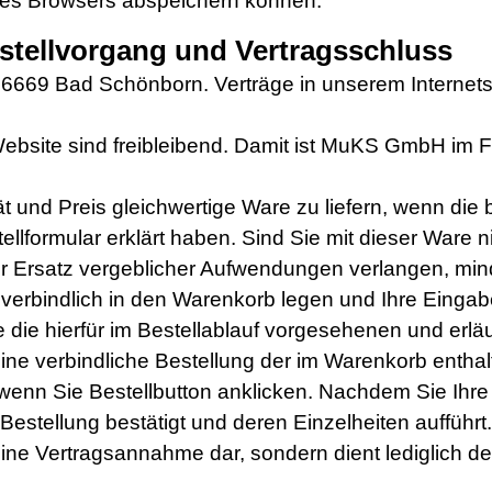
Ihres Browsers abspeichern können.
estellvorgang und Vertragsschluss
 76669 Bad Schönborn. Verträge in unserem Internet
ite sind freibleibend. Damit ist MuKS GmbH im Fall
 und Preis gleichwertige Ware zu liefern, wenn die b
lformular erklärt haben. Sind Sie mit dieser Ware n
 Ersatz vergeblicher Aufwendungen verlangen, mind
erbindlich in den Warenkorb legen und Ihre Eingab
ie die hierfür im Bestellablauf vorgesehenen und erlä
eine verbindliche Bestellung der im Warenkorb entha
 wenn Sie Bestellbutton anklicken. Nachdem Sie Ihr
Bestellung bestätigt und deren Einzelheiten aufführt
eine Vertragsannahme dar, sondern dient lediglich d