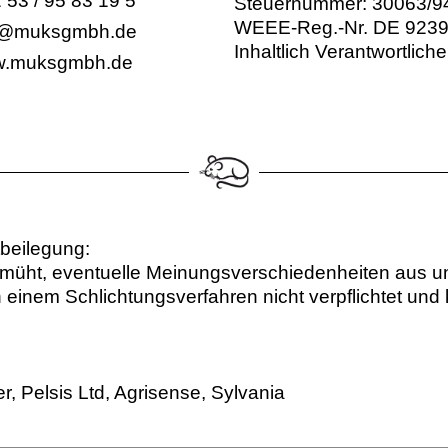
 53 / 95 83 19 5
Steuernummer: 30063/9
WEEE-Reg.-Nr. DE 923
o@muksgmbh.de
Inhaltlich Verantwortliche
.muksgmbh.de
tbeilegung:
müht, eventuelle Meinungsverschiedenheiten aus un
n einem Schlichtungsverfahren nicht verpflichtet un
, Pelsis Ltd, Agrisense, Sylvania