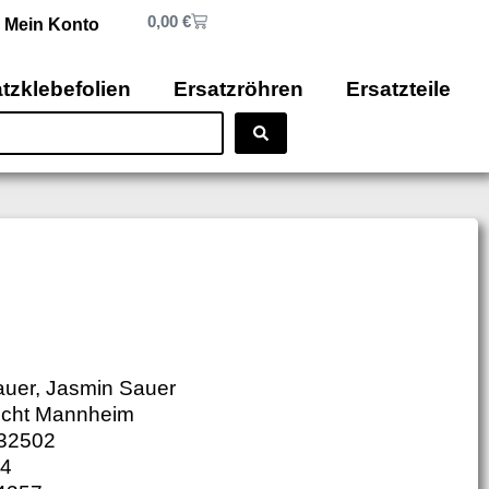
0,00
€
Mein Konto
tzklebefolien
Ersatzröhren
Ersatzteile
Sauer, Jasmin Sauer
richt Mannheim
732502
24