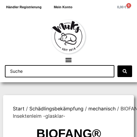
0
0,00
€
Händler Registrierung
Mein Konto
Start
/
Schädlingsbekämpfung
/
mechanisch
/ BIOFA
Insektenleim -glasklar-
BIOFANG®