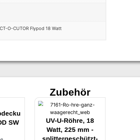
ECT-O-CUTOR Flypod 18 Watt
Zubehör
bdecku
UV-U-Röhre, 18
POD SW
Watt, 225 mm -
splittergeschützt-