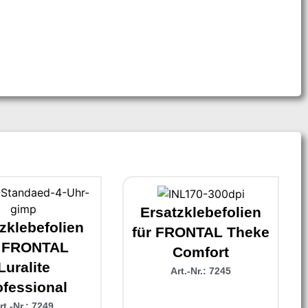
Ersatzklebefolien
zklebefolien
für FRONTAL Theke
r FRONTAL
Comfort
Luralite
Art.-Nr.: 7245
ofessional
rt.-Nr.: 7249