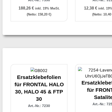
Art.-Nr.: 7390
Art.-Nr.: 91
188,26
€
12,38
€
inkl. 19% MwSt.
inkl. 19
(Netto:
158,20
€
)
(Netto:
10,4
Ersatzklebefolien
Ersatzklebe
für FRONTAL HALO
für FRON
30, HALO 45 & FTP
Satalit
30
Art.-Nr.: 72
Art.-Nr.: 7230