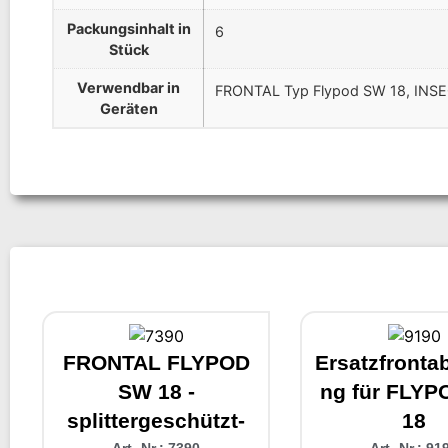
Packungsinhalt in
6
Stück
Verwendbar in
FRONTAL Typ Flypod SW 18, INS
Geräten
FRONTAL FLYPOD
Ersatzfronta
SW 18 -
ng für FLY
splittergeschützt-
18