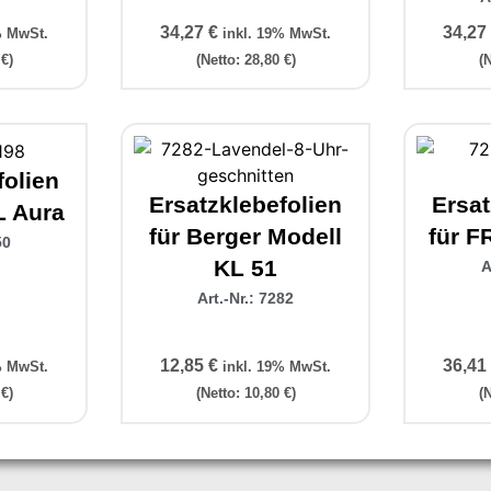
34,27
€
34,27
% MwSt.
inkl. 19% MwSt.
0
€
)
(Netto:
28,80
€
)
(
folien
Ersatzklebefolien
Ersat
L Aura
für Berger Modell
für F
50
KL 51
A
Art.-Nr.: 7282
12,85
€
36,41
% MwSt.
inkl. 19% MwSt.
0
€
)
(Netto:
10,80
€
)
(