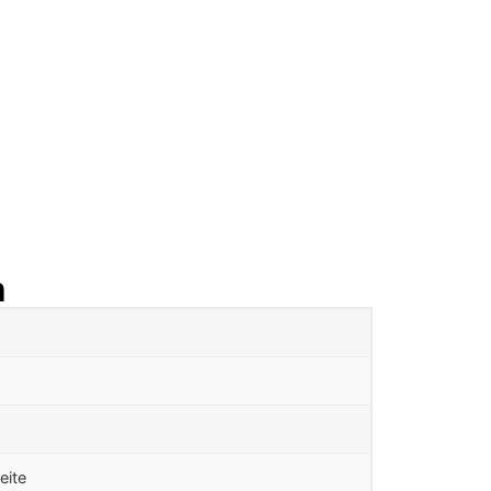
n
eite