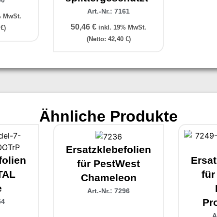
90
Art.-Nr.: 7161
% MwSt.
50,46
€
inkl. 19% MwSt.
0
€
)
(Netto:
42,40
€
)
Ähnliche Produkte
Ersatzklebefolien
folien
Ersat
für PestWest
TAL
fü
Chameleon
e
Art.-Nr.: 7296
Pr
54
A