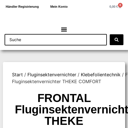
0
0,00
€
Händler Registrierung
Mein Konto
Start
/
Fluginsektenvernichter
/
Klebefolientechnik
/ 
Fluginsektenvernichter THEKE COMFORT
FRONTAL
Fluginsektenvernicht
THEKE