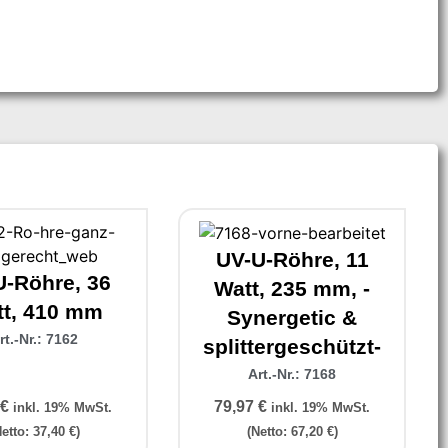
UV-U-Röhre, 11
U-Röhre, 36
Watt, 235 mm, -
t, 410 mm
Synergetic &
rt.-Nr.: 7162
splittergeschützt-
Art.-Nr.: 7168
€
79,97
€
inkl. 19% MwSt.
inkl. 19% MwSt.
Netto:
37,40
€
)
(Netto:
67,20
€
)