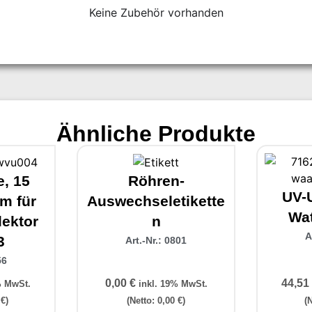
Keine Zubehör vorhanden
Ähnliche Produkte
, 15
Röhren-
UV-
m für
Auswechseletikette
Wat
lektor
n
A
3
Art.-Nr.: 0801
56
0,00
€
44,51
% MwSt.
inkl. 19% MwSt.
0
€
)
(Netto:
0,00
€
)
(