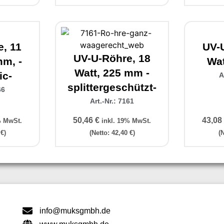
, 11
UV-
UV-U-Röhre, 18
mm, -
Wat
Watt, 225 mm -
ic-
A
splittergeschützt-
66
Art.-Nr.: 7161
50,46
€
43,08
% MwSt.
inkl. 19% MwSt.
0
€
)
(Netto:
42,40
€
)
(
info@muksgmbh.de