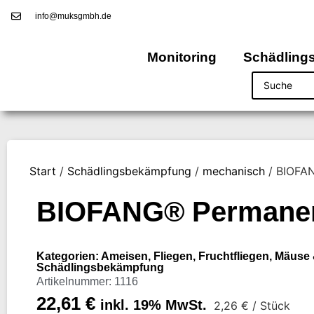
info@muksgmbh.de
Monitoring
Schädling
Start
/
Schädlingsbekämpfung
/
mechanisch
/ BIOFA
BIOFANG® Permanen
Kategorien:
Ameisen
,
Fliegen
,
Fruchtfliegen
,
Mäuse 
Schädlingsbekämpfung
Artikelnummer: 1116
22,61
€
inkl. 19% MwSt.
2,26
€
/ Stück