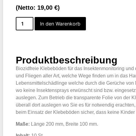
(Netto:
19,00
€
)
In den Warenkorb
Produktbeschreibung
Biozidfreie Klebeböden für das Insektenmonitoring un
und Fliegen aller Art, welche Wege finden um in das Ha
Lebensmittelschädlinge welche durch die Gerüche von N
wo keine Insektensprays erwünscht sind bzw. eingeset
auslegen. Zum Betrieb die transparente Folie von der 
überall dort auslegen wo Sie es für notwendig erachten,
beim Einsatz der Klebeböden sicher, dass keine Kinder
Maße:
Länge 200 mm, Breite 100 mm.
Inhalt:
10 St.